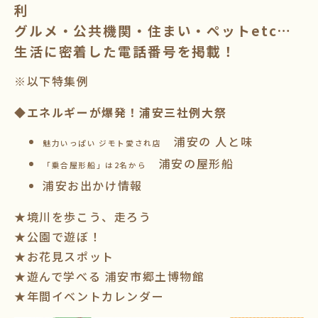
利
グルメ・公共機関・住まい・ペットetc…
生活に密着した電話番号を掲載！
※以下特集例
◆
エネルギーが爆発！
浦安三社例大祭
浦安の 人と味
魅力いっぱい ジモト愛され店
浦安の屋形船
「乗合屋形船」は2名から
浦安お出かけ情報
★境川を歩こう、走ろう
★公園で遊ぼ！
★お花見スポット
★遊んで学べる 浦安市郷土博物館
★年間イベントカレンダー