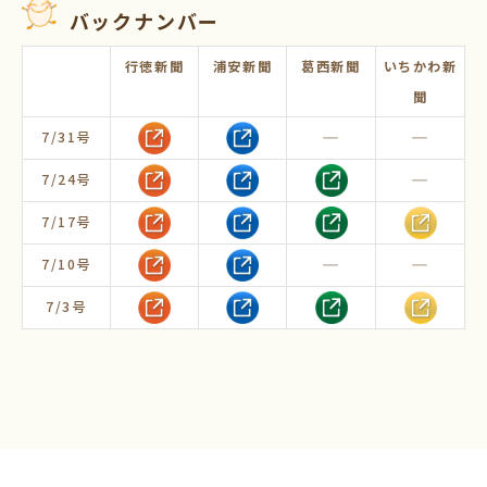
バックナンバー
行徳新聞
浦安新聞
葛西新聞
いちかわ新
聞
―
―
7/31号
―
7/24号
7/17号
―
―
7/10号
7/3号