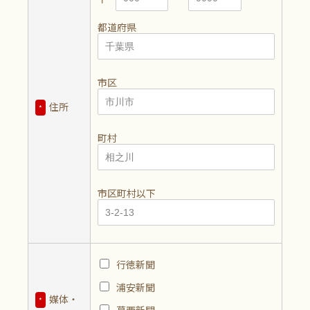
都道府県
市区
住所
*
町村
市区町村以下
行徳新聞
浦安新聞
媒体・
*