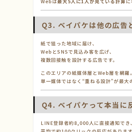
Webは
最大5人に1人が見ている計算
に
Q3. ベイパケは他の広
紙で狙った地域に届け、
WebとSNSで見込み客を広げ、
複数回接触を設計する広告です。
このエリアの紙媒体層とWeb層を網羅
単一媒体ではなく“重ねる設計”が最大
Q4. ベイパケって本当
LINE登録者約8,000人に直接通知でき
平均で約100クリックの反応があります