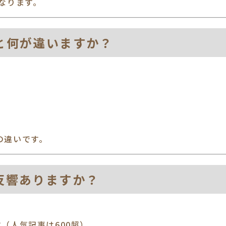
なります。
告と何が違いますか？
。
の違いです。
に反響ありますか？
、
（人気記事は600超）。