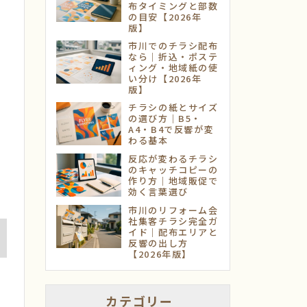
布タイミングと部数
の目安【2026年
版】
市川でのチラシ配布
なら｜折込・ポステ
ィング・地域紙の使
い分け【2026年
版】
チラシの紙とサイズ
の選び方｜B5・
A4・B4で反響が変
わる基本
反応が変わるチラシ
のキャッチコピーの
作り方｜地域販促で
効く言葉選び
市川のリフォーム会
社集客チラシ完全ガ
イド｜配布エリアと
反響の出し方
【2026年版】
カテゴリー